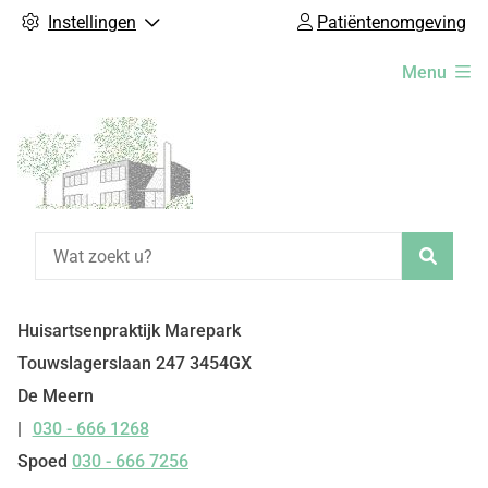
Instellingen
Patiëntenomgeving
Hoofdmenu
Menu
Zoeke
Huisartsenpraktijk Marepark
Touwslagerslaan
247
3454GX
De Meern
030 - 666 1268
Tel:
Spoed
030 - 666 7256