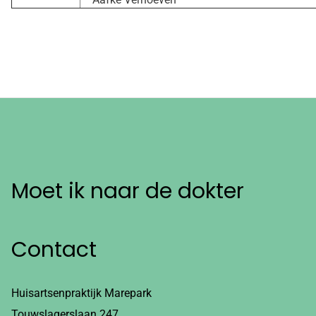
Moet ik naar de dokter
Contact
Huisartsenpraktijk Marepark
Touwslagerslaan 247