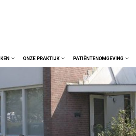
AKEN
ONZE PRAKTIJK
PATIËNTENOMGEVING
Afspraak
Onze
Pat
maken
Praktijk
sub
submenu
submenu