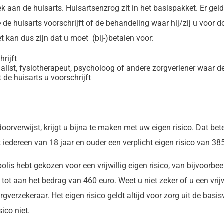
 aan de huisarts. Huisartsenzrog zit in het basispakket. Er geld
e huisarts voorschrijft of de behandeling waar hij/zij u voor door
et kan dus zijn dat u moet (bij-)betalen voor:
rijft
list, fysiotherapeut, psycholoog of andere zorgverlener waar de
de huisarts u voorschrijft
doorverwijst, krijgt u bijna te maken met uw eigen risico. Dat bet
iedereen van 18 jaar en ouder een verplicht eigen risico van 385
olis hebt gekozen voor een vrijwillig eigen risico, van bijvoorbee
t aan het bedrag van 460 euro. Weet u niet zeker of u een vrijwi
gverzekeraar. Het eigen risico geldt altijd voor zorg uit de basi
ico niet.