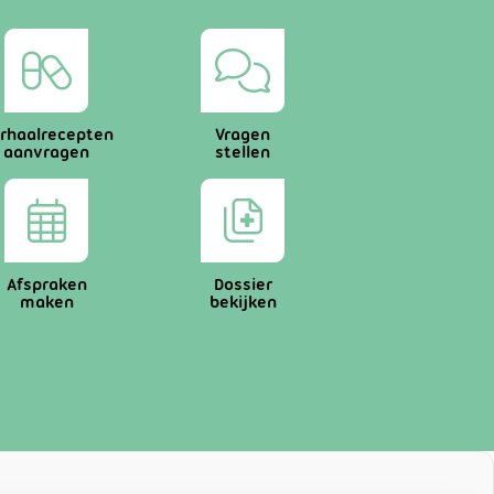
rhaalrecepten
Vragen
aanvragen
stellen
Afspraken
Dossier
maken
bekijken