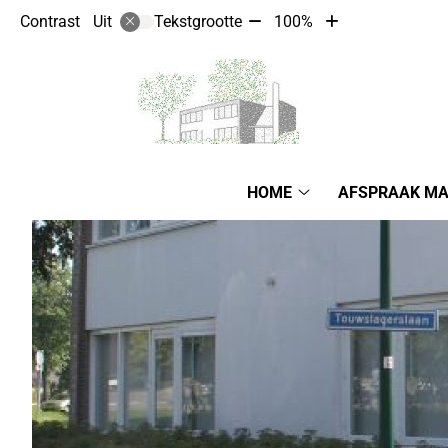
Tekst
Tekst
Contrast
Tekstgrootte
100%
Uit
verkleinen
vergroten
met
met
10%
10%
Hoofdmenu
HOME
AFSPRAAK M
Home
submenu