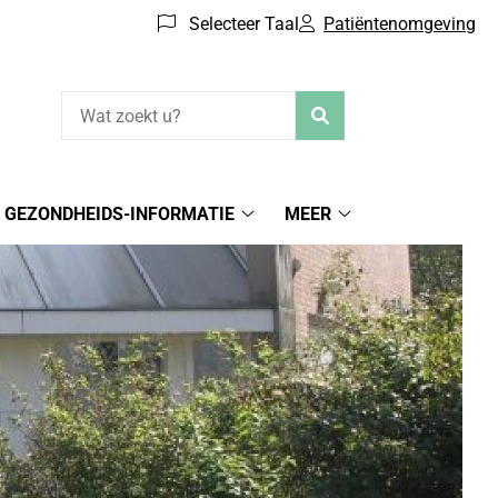
Selecteer Taal
Patiëntenomgeving
Zoeken
GEZONDHEIDS-INFORMATIE
MEER
iëntenomgeving
Gezondheids-
Meer
menu
informatie
submenu
submenu