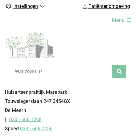
Instellingen
Patiëntenomgeving
Hoofdmenu
Menu
Zoeke
Huisartsenpraktijk Marepark
Touwslagerslaan
247
3454GX
De Meern
030 - 666 1268
Tel:
Spoed
030 - 666 7256