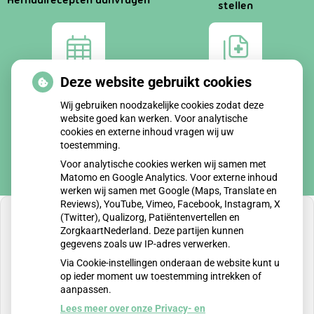
Herhaalrecepten aanvragen
stellen
Deze website gebruikt cookies
Afspraken
Dossier
maken
bekijken
Wij gebruiken noodzakelijke cookies zodat deze
website goed kan werken. Voor analytische
cookies en externe inhoud vragen wij uw
toestemming.
Voor analytische cookies werken wij samen met
Matomo en Google Analytics. Voor externe inhoud
werken wij samen met Google (Maps, Translate en
Reviews), YouTube, Vimeo, Facebook, Instagram, X
(Twitter), Qualizorg, Patiëntenvertellen en
ZorgkaartNederland. Deze partijen kunnen
gegevens zoals uw IP-adres verwerken.
U heeft geen toestemming gegeven voor
Via Cookie-instellingen onderaan de website kunt u
externe inhoud
die nodig is om dit te zien.
op ieder moment uw toestemming intrekken of
aanpassen.
Cookie-instellingen wijzigen
Lees meer over onze Privacy- en