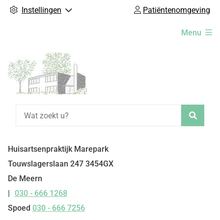
Instellingen
Patiëntenomgeving
Hoofdmenu
Menu
Zoeke
Huisartsenpraktijk Marepark
Touwslagerslaan
247
3454GX
De Meern
030 - 666 1268
Tel:
Spoed
030 - 666 7256