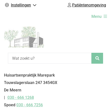
Instellingen
Patiëntenomgeving
Hoofdmenu
Menu
Zoeke
Huisartsenpraktijk Marepark
Touwslagerslaan
247
3454GX
De Meern
030 - 666 1268
Tel:
Spoed
030 - 666 7256