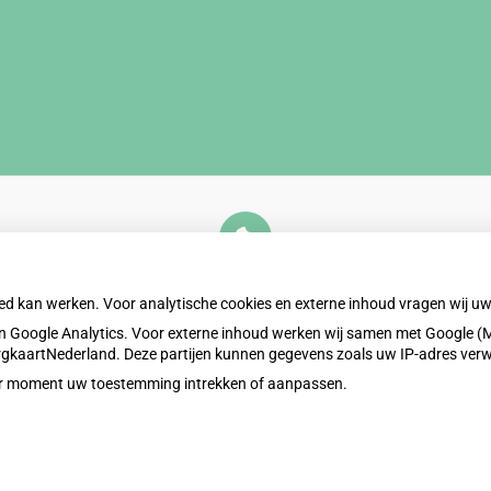
U heeft geen toestemming gegeven voor
externe inhoud
die nodig is om dit te zien.
oed kan werken. Voor analytische cookies en externe inhoud vragen wij 
Cookie-instellingen wijzigen
 Google Analytics. Voor externe inhoud werken wij samen met Google (M
ZorgkaartNederland. Deze partijen kunnen gegevens zoals uw IP-adres ver
eder moment uw toestemming intrekken of aanpassen.
Privacy v