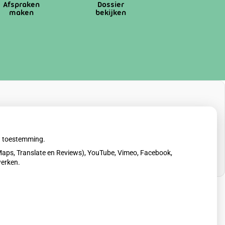
Afspraken
Dossier
maken
bekijken
uw toestemming.
aps, Translate en Reviews), YouTube, Vimeo, Facebook,
werken.
erklaring
|
Cookie-instellingen
|
Voorwaarden