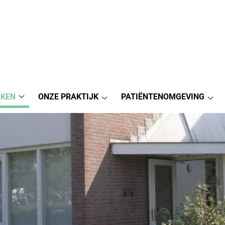
AKEN
ONZE PRAKTIJK
PATIËNTENOMGEVING
Afspraak
Onze
Pat
maken
Praktijk
sub
submenu
submenu