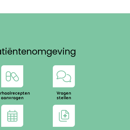
atiëntenomgeving
rhaalrecepten
Vragen
aanvragen
stellen