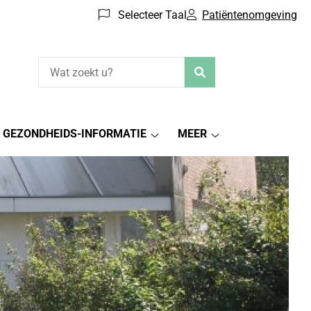
Selecteer Taal
Patiëntenomgeving
Zoeken
GEZONDHEIDS-INFORMATIE
MEER
iëntenomgeving
Gezondheids-
Meer
menu
informatie
submenu
submenu