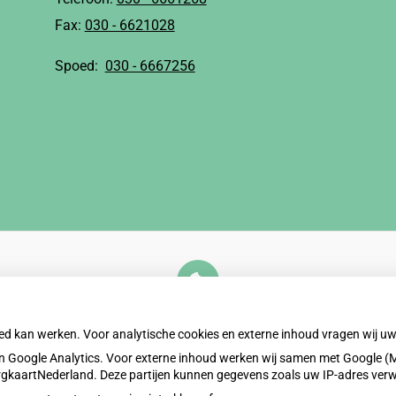
Fax:
030 - 6621028
Spoed:
030 - 6667256
U heeft geen toestemming gegeven voor
externe inhoud
die nodig is om dit te zien.
oed kan werken. Voor analytische cookies en externe inhoud vragen wij 
Cookie-instellingen wijzigen
 Google Analytics. Voor externe inhoud werken wij samen met Google (M
ZorgkaartNederland. Deze partijen kunnen gegevens zoals uw IP-adres ver