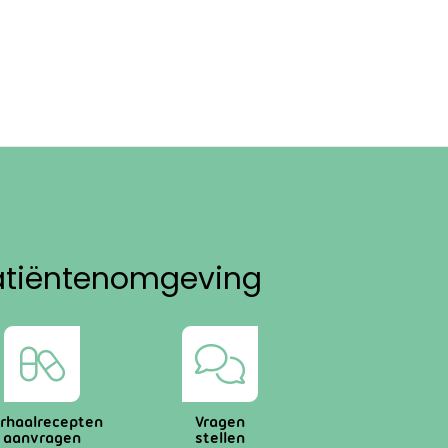
atiëntenomgeving
rhaalrecepten
Vragen
aanvragen
stellen