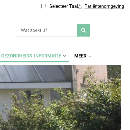
Selecteer Taal
Patiëntenomgeving
Zoeken
GEZONDHEIDS-INFORMATIE
MEER
Gezondheids-
iëntenomgeving
Meer
informatie
menu
submenu
submenu