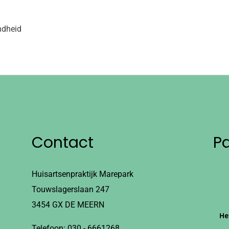
ndheid
Contact
P
Huisartsenpraktijk Marepark
Touwslagerslaan 247
3454 GX DE MEERN
He
Telefoon:
030 - 6661268