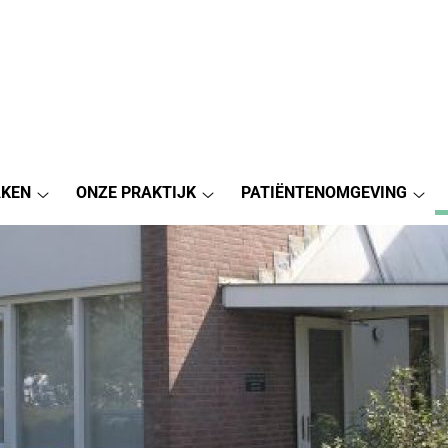
AKEN
ONZE PRAKTIJK
PATIËNTENOMGEVING
Afspraak
Onze
Pat
maken
Praktijk
sub
submenu
submenu