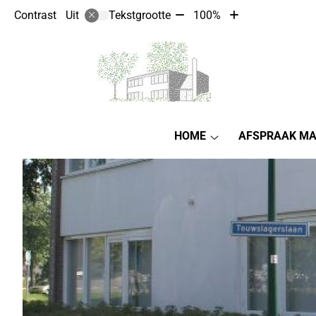
Tekst
Tekst
Contrast
Tekstgrootte
100%
Uit
verkleinen
vergroten
met
met
10%
10%
Hoofdmenu
HOME
AFSPRAAK M
Home
submenu