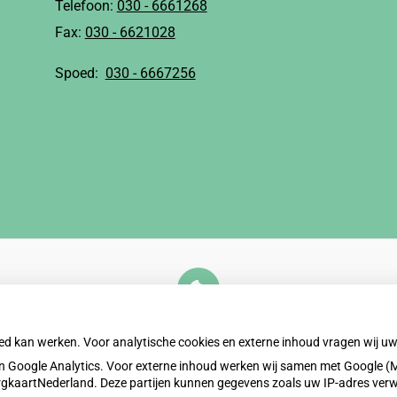
Telefoon:
030 - 6661268
Fax:
030 - 6621028
Spoed:
030 - 6667256
U heeft geen toestemming gegeven voor
externe inhoud
die nodig is om dit te zien.
oed kan werken. Voor analytische cookies en externe inhoud vragen wij 
Cookie-instellingen wijzigen
 Google Analytics. Voor externe inhoud werken wij samen met Google (M
ZorgkaartNederland. Deze partijen kunnen gegevens zoals uw IP-adres ver