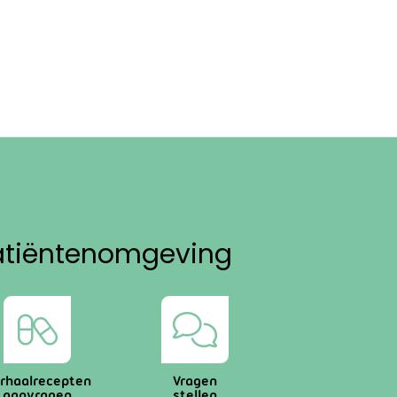
atiëntenomgeving
rhaalrecepten
Vragen
aanvragen
stellen