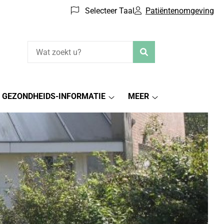
Selecteer Taal
Patiëntenomgeving
Zoeken
GEZONDHEIDS-INFORMATIE
MEER
iëntenomgeving
Gezondheids-
Meer
menu
informatie
submenu
submenu