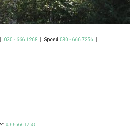
030 - 666 1268
Spoed
030 - 666 7256
Tel:
er:
030-6661268
.