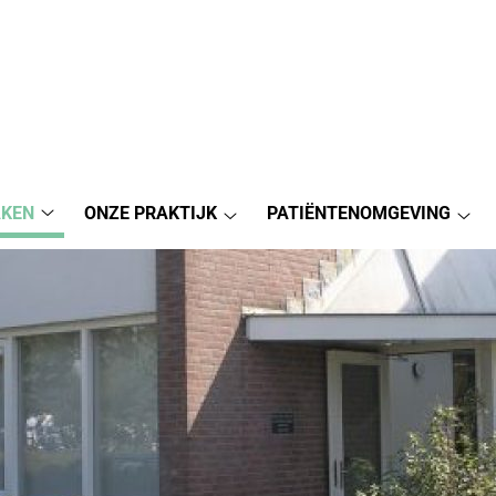
AKEN
ONZE PRAKTIJK
PATIËNTENOMGEVING
Afspraak
Onze
Pat
maken
Praktijk
sub
submenu
submenu