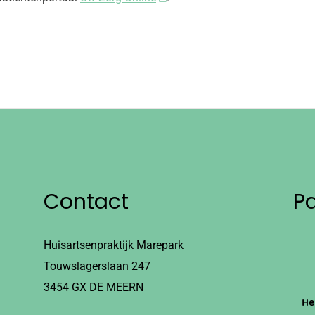
Contact
P
Huisartsenpraktijk Marepark
Touwslagerslaan 247
3454 GX DE MEERN
He