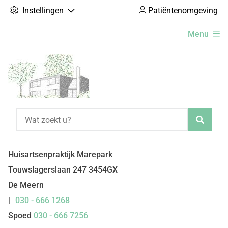
Instellingen
Patiëntenomgeving
Hoofdmenu
Menu
Zoeke
Huisartsenpraktijk Marepark
Touwslagerslaan
247
3454GX
De Meern
030 - 666 1268
Tel:
Spoed
030 - 666 7256