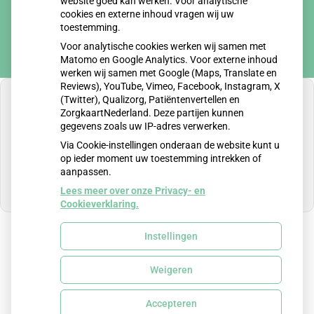
website goed kan werken. Voor analytische
cookies en externe inhoud vragen wij uw
toestemming.
Voor analytische cookies werken wij samen met
Matomo en Google Analytics. Voor externe inhoud
werken wij samen met Google (Maps, Translate en
Reviews), YouTube, Vimeo, Facebook, Instagram, X
(Twitter), Qualizorg, Patiëntenvertellen en
ZorgkaartNederland. Deze partijen kunnen
gegevens zoals uw IP-adres verwerken.
U heeft geen toestemming gegeven voor
Via Cookie-instellingen onderaan de website kunt u
externe inhoud
die nodig is om dit te zien.
op ieder moment uw toestemming intrekken of
aanpassen.
Cookie-instellingen wijzigen
Lees meer over onze Privacy- en
Cookieverklaring.
Instellingen
Uw Zorg Online
|
Beheer
Weigeren
Privacy verklaring
|
Cookie-instellingen
|
Voorwaarden
Accepteren