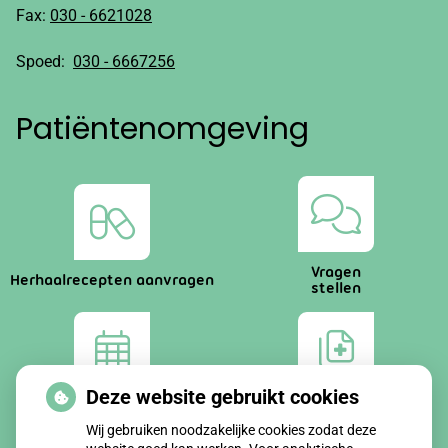
Fax:
030 - 6621028
Spoed:
030 - 6667256
Patiëntenomgeving
Vragen
Herhaalrecepten aanvragen
stellen
Deze website gebruikt cookies
Afspraken
Dossier
maken
bekijken
Wij gebruiken noodzakelijke cookies zodat deze