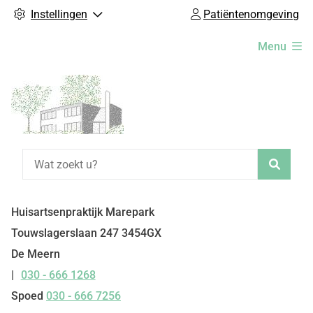
Instellingen
Patiëntenomgeving
Hoofdmenu
Menu
Zoeke
Huisartsenpraktijk Marepark
Touwslagerslaan
247
3454GX
De Meern
030 - 666 1268
Tel:
Spoed
030 - 666 7256