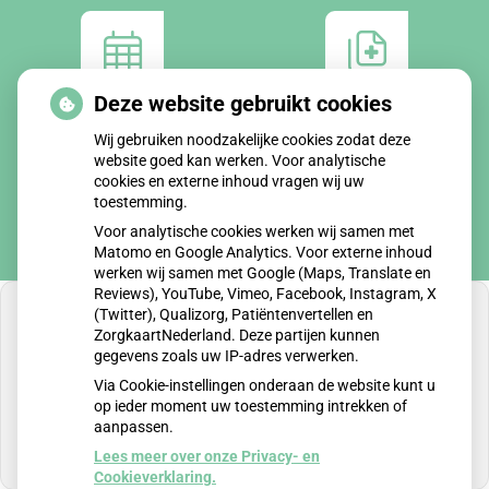
Deze website gebruikt cookies
Afspraken
Dossier
maken
bekijken
Wij gebruiken noodzakelijke cookies zodat deze
website goed kan werken. Voor analytische
cookies en externe inhoud vragen wij uw
toestemming.
Voor analytische cookies werken wij samen met
Matomo en Google Analytics. Voor externe inhoud
werken wij samen met Google (Maps, Translate en
Reviews), YouTube, Vimeo, Facebook, Instagram, X
(Twitter), Qualizorg, Patiëntenvertellen en
ZorgkaartNederland. Deze partijen kunnen
gegevens zoals uw IP-adres verwerken.
U heeft geen toestemming gegeven voor
Via Cookie-instellingen onderaan de website kunt u
externe inhoud
die nodig is om dit te zien.
op ieder moment uw toestemming intrekken of
aanpassen.
Cookie-instellingen wijzigen
Lees meer over onze Privacy- en
Cookieverklaring.