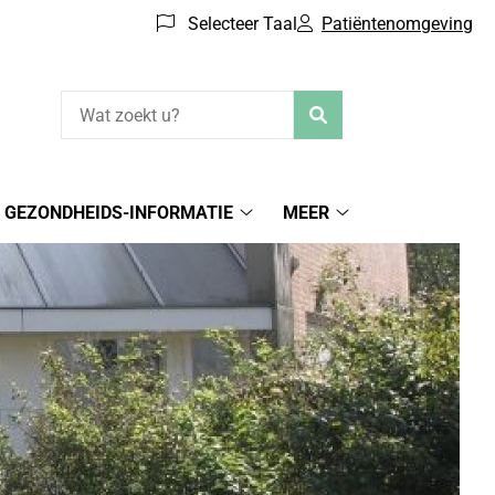
Selecteer Taal
Patiëntenomgeving
Zoeken
GEZONDHEIDS-INFORMATIE
MEER
iëntenomgeving
Gezondheids-
Meer
menu
informatie
submenu
submenu