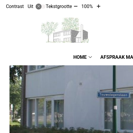
Tekst
Tekst
Contrast
Tekstgrootte
100%
Uit
verkleinen
vergroten
met
met
10%
10%
Hoofdmenu
HOME
AFSPRAAK M
Home
submenu