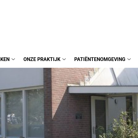
AKEN
ONZE PRAKTIJK
PATIËNTENOMGEVING
Afspraak
Onze
Pat
maken
Praktijk
sub
submenu
submenu