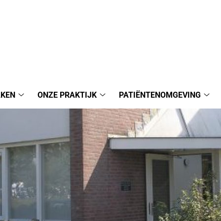
AKEN
ONZE PRAKTIJK
PATIËNTENOMGEVING
Afspraak
Onze
Pat
maken
Praktijk
sub
submenu
submenu