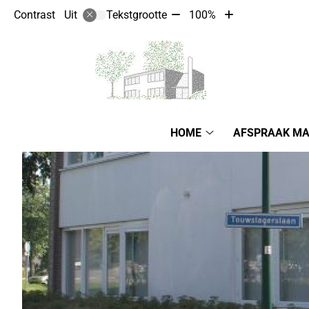
Tekst
Tekst
Contrast
Tekstgrootte
100%
Uit
verkleinen
vergroten
met
met
10%
10%
Hoofdmenu
HOME
AFSPRAAK M
Home
submenu