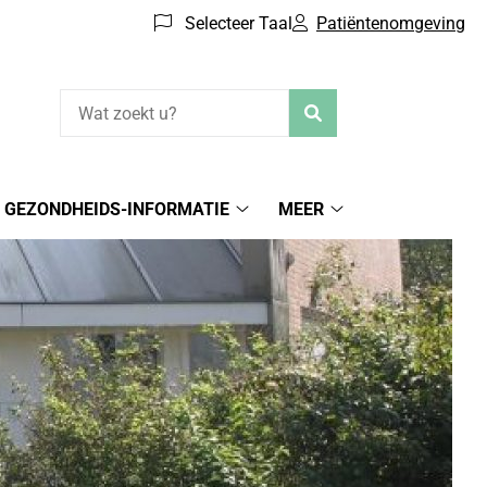
Selecteer Taal
Patiëntenomgeving
Zoeken
GEZONDHEIDS-INFORMATIE
MEER
iëntenomgeving
Gezondheids-
Meer
menu
informatie
submenu
submenu