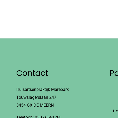
Contact
P
Huisartsenpraktijk Marepark
Touwslagerslaan 247
3454 GX DE MEERN
He
Telefoon:
030 - 6661268