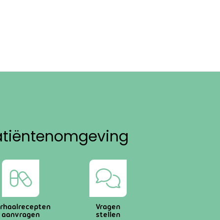
atiëntenomgeving
rhaalrecepten
Vragen
aanvragen
stellen