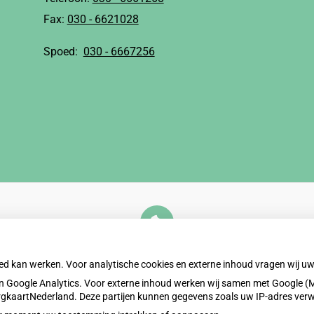
Fax:
030 - 6621028
Spoed:
030 - 6667256
U heeft geen toestemming gegeven voor
externe inhoud
die nodig is om dit te zien.
oed kan werken. Voor analytische cookies en externe inhoud vragen wij 
Cookie-instellingen wijzigen
 Google Analytics. Voor externe inhoud werken wij samen met Google (M
ZorgkaartNederland. Deze partijen kunnen gegevens zoals uw IP-adres ver