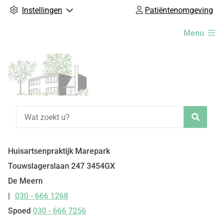
Instellingen
Patiëntenomgeving
Hoofdmenu
Menu
Zoeke
Huisartsenpraktijk Marepark
Touwslagerslaan
247
3454GX
De Meern
030 - 666 1268
Tel:
Spoed
030 - 666 7256