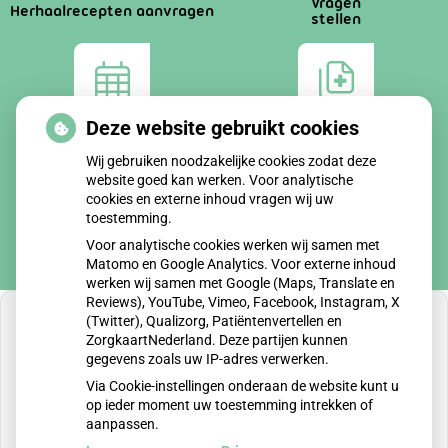
Vragen
Herhaalrecepten aanvragen
stellen
Deze website gebruikt cookies
Afspraken
Dossier
maken
bekijken
Wij gebruiken noodzakelijke cookies zodat deze
website goed kan werken. Voor analytische
cookies en externe inhoud vragen wij uw
toestemming.
Voor analytische cookies werken wij samen met
Matomo en Google Analytics. Voor externe inhoud
werken wij samen met Google (Maps, Translate en
Reviews), YouTube, Vimeo, Facebook, Instagram, X
(Twitter), Qualizorg, Patiëntenvertellen en
ZorgkaartNederland. Deze partijen kunnen
gegevens zoals uw IP-adres verwerken.
U heeft geen toestemming gegeven voor
Via Cookie-instellingen onderaan de website kunt u
externe inhoud
die nodig is om dit te zien.
op ieder moment uw toestemming intrekken of
aanpassen.
Cookie-instellingen wijzigen