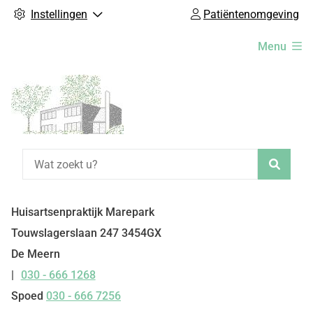
Instellingen
Patiëntenomgeving
Hoofdmenu
Menu
Zoeke
Huisartsenpraktijk Marepark
Touwslagerslaan
247
3454GX
De Meern
030 - 666 1268
Tel:
Spoed
030 - 666 7256