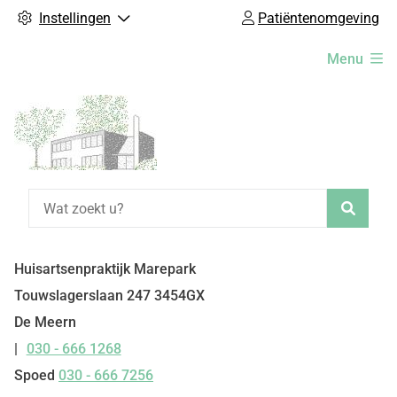
Instellingen
Patiëntenomgeving
Hoofdmenu
Menu
Zoeke
Huisartsenpraktijk Marepark
Touwslagerslaan
247
3454GX
De Meern
030 - 666 1268
Tel:
Spoed
030 - 666 7256