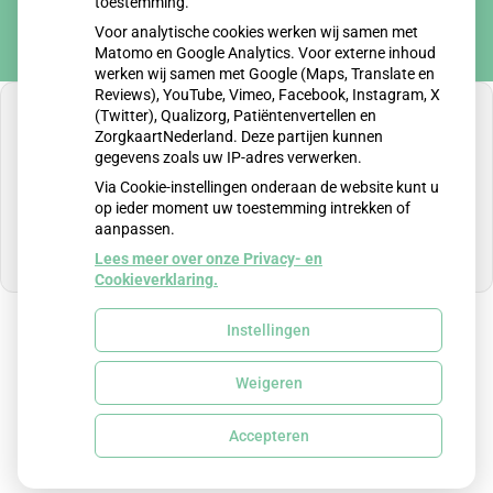
toestemming.
Voor analytische cookies werken wij samen met
Matomo en Google Analytics. Voor externe inhoud
werken wij samen met Google (Maps, Translate en
Reviews), YouTube, Vimeo, Facebook, Instagram, X
(Twitter), Qualizorg, Patiëntenvertellen en
ZorgkaartNederland. Deze partijen kunnen
gegevens zoals uw IP-adres verwerken.
U heeft geen toestemming gegeven voor
Via Cookie-instellingen onderaan de website kunt u
externe inhoud
die nodig is om dit te zien.
op ieder moment uw toestemming intrekken of
aanpassen.
Cookie-instellingen wijzigen
Lees meer over onze Privacy- en
Cookieverklaring.
Instellingen
Uw Zorg Online
|
Beheer
Weigeren
Privacy verklaring
|
Cookie-instellingen
|
Voorwaarden
Accepteren