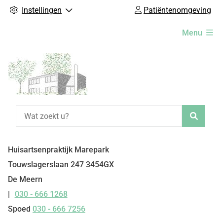
Instellingen
Patiëntenomgeving
Hoofdmenu
Menu
Zoeke
Huisartsenpraktijk Marepark
Touwslagerslaan
247
3454GX
De Meern
030 - 666 1268
Tel:
Spoed
030 - 666 7256