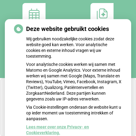
Deze website gebruikt cookies
Afspraken
Dossier
maken
bekijken
Wij gebruiken noodzakelijke cookies zodat deze
website goed kan werken. Voor analytische
cookies en externe inhoud vragen wij uw
toestemming.
Voor analytische cookies werken wij samen met
Matomo en Google Analytics. Voor externe inhoud
werken wij samen met Google (Maps, Translate en
Reviews), YouTube, Vimeo, Facebook, Instagram, X
(Twitter), Qualizorg, Patiëntenvertellen en
ZorgkaartNederland. Deze partijen kunnen
gegevens zoals uw IP-adres verwerken.
U heeft geen toestemming gegeven voor
Via Cookie-instellingen onderaan de website kunt u
externe inhoud
die nodig is om dit te zien.
op ieder moment uw toestemming intrekken of
aanpassen.
Cookie-instellingen wijzigen
Lees meer over onze Privacy- en
Cookieverklaring.