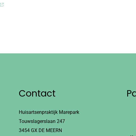
Contact
P
Huisartsenpraktijk Marepark
Touwslagerslaan 247
3454 GX DE MEERN