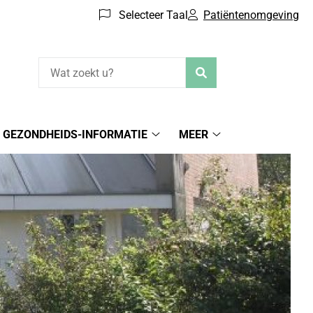
Selecteer Taal
Patiëntenomgeving
Zoeken
GEZONDHEIDS-INFORMATIE
MEER
iëntenomgeving
Gezondheids-
Meer
menu
informatie
submenu
submenu