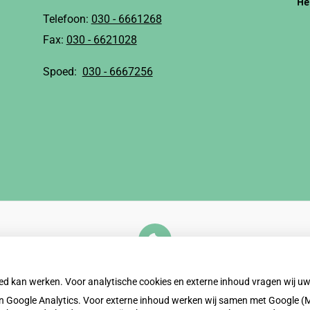
He
Telefoon:
030 - 6661268
Fax:
030 - 6621028
Spoed:
030 - 6667256
U heeft geen toestemming gegeven voor
externe inhoud
die nodig is om dit te zien.
oed kan werken. Voor analytische cookies en externe inhoud vragen wij 
Cookie-instellingen wijzigen
 Google Analytics. Voor externe inhoud werken wij samen met Google (M