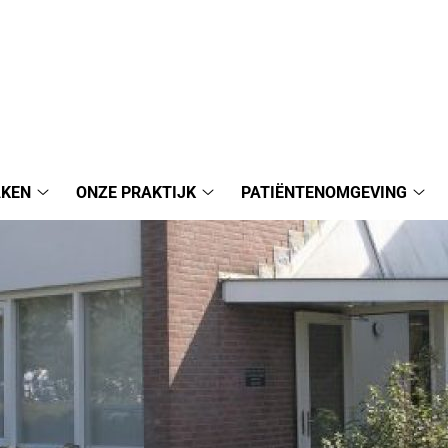
AKEN
ONZE PRAKTIJK
PATIËNTENOMGEVING
Afspraak
Onze
Pat
maken
Praktijk
sub
submenu
submenu