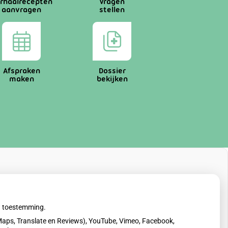
rhaalrecepten
Vragen
aanvragen
stellen
Afspraken
Dossier
maken
bekijken
uw toestemming.
aps, Translate en Reviews), YouTube, Vimeo, Facebook,