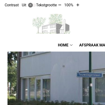
Tekst
Tekst
Contrast
Tekstgrootte
100%
Uit
verkleinen
vergroten
met
met
10%
10%
Hoofdmenu
HOME
AFSPRAAK M
Home
submenu