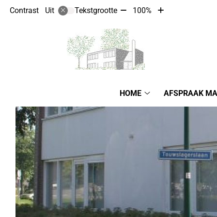
Tekst
Tekst
Contrast
Tekstgrootte
100%
Uit
verkleinen
vergroten
met
met
10%
10%
Hoofdmenu
HOME
AFSPRAAK M
Home
submenu