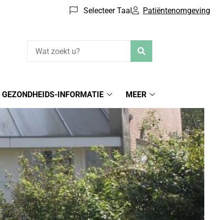
Selecteer Taal
Patiëntenomgeving
Zoeken
GEZONDHEIDS-INFORMATIE
MEER
iëntenomgeving
Gezondheids-
Meer
menu
informatie
submenu
submenu