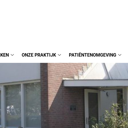
AKEN
ONZE PRAKTIJK
PATIËNTENOMGEVING
Afspraak
Onze
Pat
maken
Praktijk
sub
submenu
submenu