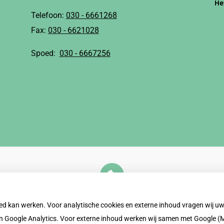
He
Telefoon:
030 - 6661268
Fax:
030 - 6621028
Spoed:
030 - 6667256
U heeft geen toestemming gegeven voor
externe inhoud
die nodig is om dit te zien.
oed kan werken. Voor analytische cookies en externe inhoud vragen wij 
Cookie-instellingen wijzigen
 Google Analytics. Voor externe inhoud werken wij samen met Google (M