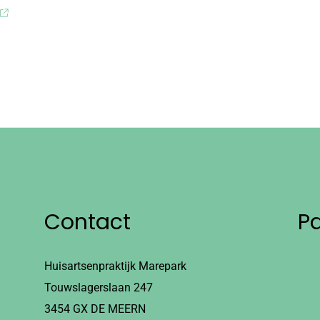
Contact
P
Huisartsenpraktijk Marepark
Touwslagerslaan 247
3454 GX DE MEERN