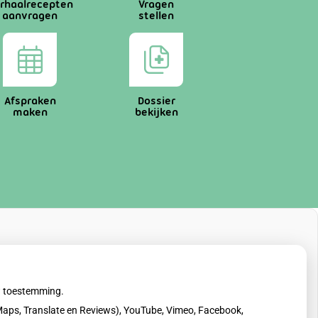
rhaalrecepten
Vragen
aanvragen
stellen
Afspraken
Dossier
maken
bekijken
uw toestemming.
aps, Translate en Reviews), YouTube, Vimeo, Facebook,